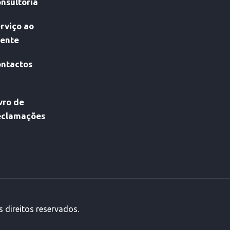
nsultoria
rviço ao
iente
ntactos
vro de
eclamações
 direitos reservados.