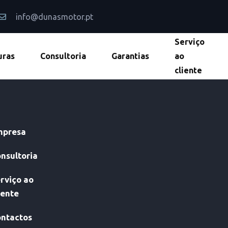
info@dunasmotor.pt
Serviço
uras
Consultoria
Garantias
ao
cliente
mpresa
nsultoria
rviço ao
iente
ntactos