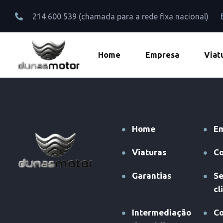
214 600 539 (chamada para a rede fixa nacional)
Home
Empresa
Viat
Home
E
Viaturas
Co
Garantias
Se
cl
Intermediação
Co