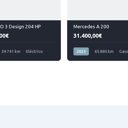
O 3 Design 204 HP
Mercedes A 200
00€
31.400,00€
39.741 km
Eléctrico
2023
65.880 km
Gaso
nteira
Tração dianteira