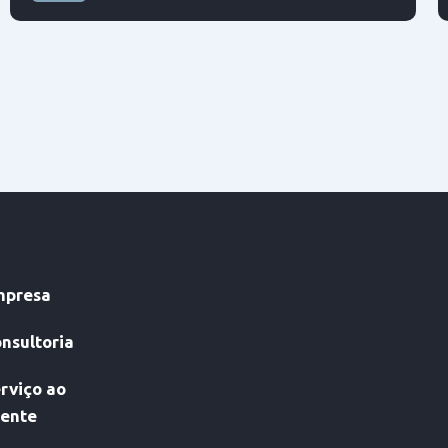
Tração dianteira
mpresa
nsultoria
rviço ao
iente