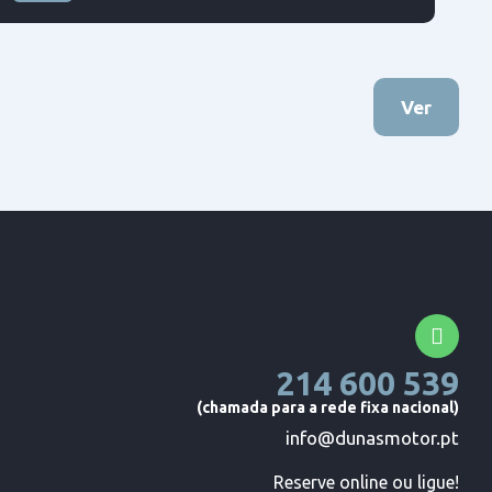
Tração dianteira
Ver
214 600 539
(chamada para a rede fixa nacional)
info@dunasmotor.pt
Reserve online ou ligue!
