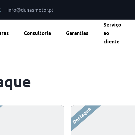
info@dunasmotor.pt
Serviço
uras
Consultoria
Garantias
ao
cliente
aque
Destaque