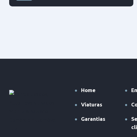
Tração dianteira
Home
E
Viaturas
Co
Garantias
Se
cl