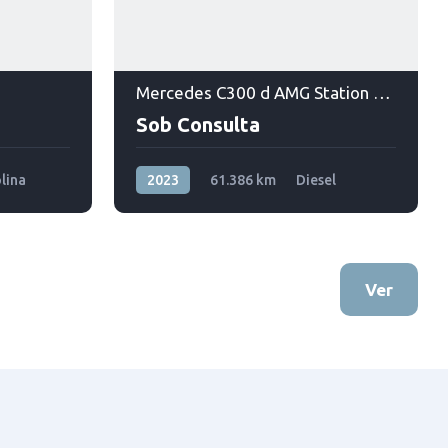
Mercedes C300 d AMG Station #VENDIDO#
Sob Consulta
lina
2023
61.386 km
Diesel
Tração dianteira
Ver