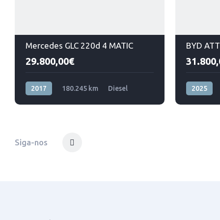
Mercedes GLC 220d 4 MATIC
BYD ATT
29.800,00€
31.800,
2017
180.245 km
Diesel
2025
4 X 4
Tração dia
Siga-nos