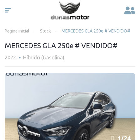
Pagina inicial
Stock
MERCEDES GLA 250e # VENDIDO#
MERCEDES GLA 250e # VENDIDO#
2022
Híbrido (Gasolina)
1
/
24