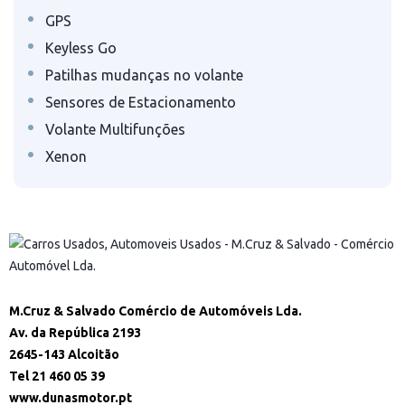
•
GPS
•
Keyless Go
•
Patilhas mudanças no volante
•
Sensores de Estacionamento
•
Volante Multifunções
•
Xenon
M.Cruz & Salvado Comércio de Automóveis Lda.
Av. da República 2193
2645-143 Alcoitão
Tel 21 460 05 39
www.dunasmotor.pt